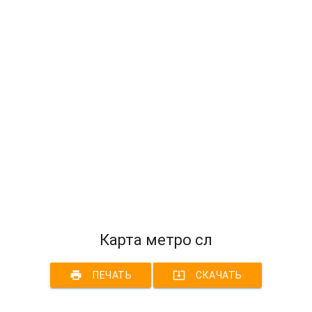
Карта метро сл
print
system_update_alt
ПЕЧАТЬ
СКАЧАТЬ