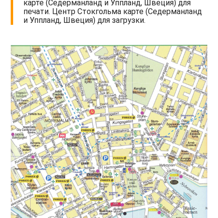
карте (Седерманланд и Уппланд, Швеция) для
печати. Центр Стокгольма карте (Седерманланд
и Уппланд, Швеция) для загрузки.