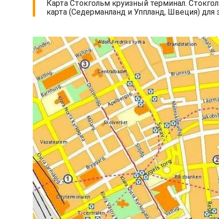
Карта Стокгольм круизный терминал. Стокгол
карта (Седерманланд и Уппланд, Швеция) для з