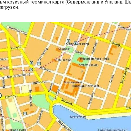
ьм круизный терминал карта (Седерманланд и Уппланд, Шв
агрузки.