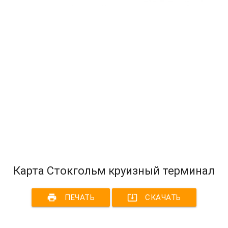
Карта Стокгольм круизный терминал
print
system_update_alt
ПЕЧАТЬ
СКАЧАТЬ