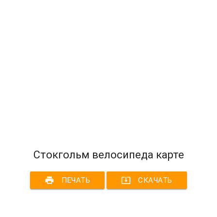
Стокгольм велосипеда карте
print
system_update_alt
ПЕЧАТЬ
СКАЧАТЬ