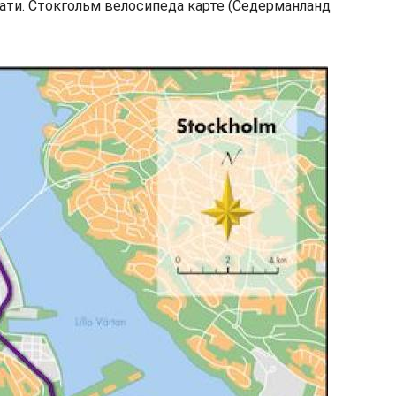
чати. Стокгольм велосипеда карте (Седерманланд