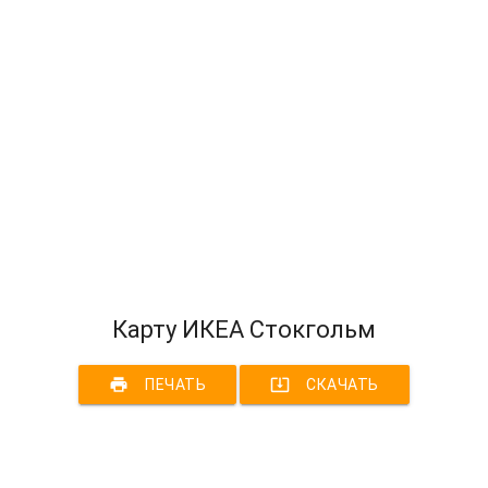
Карту ИКЕА Стокгольм
print
system_update_alt
ПЕЧАТЬ
СКАЧАТЬ