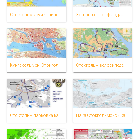
Стокгольм круизный терминал карта
Хоп-он-хоп-офф лодка Стокгольмской карте
Кунгсхольмен, Стокгольм карта
Стокгольм велосипеда карте
Стокгольм парковка карте
Нака Стокгольмской карте