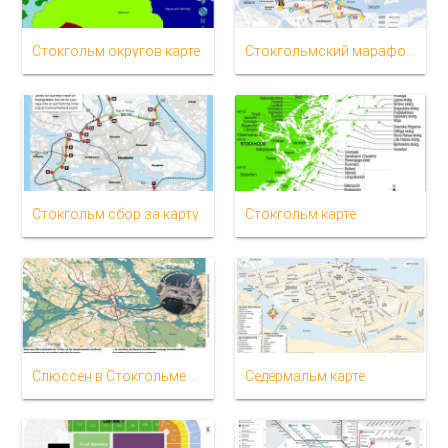
Стокгольм округов карте
Стокгольмский марафон карте
Стокгольм сбор за карту
Стокгольм карте
Слюссен в Стокгольме карте
Седермальм карте