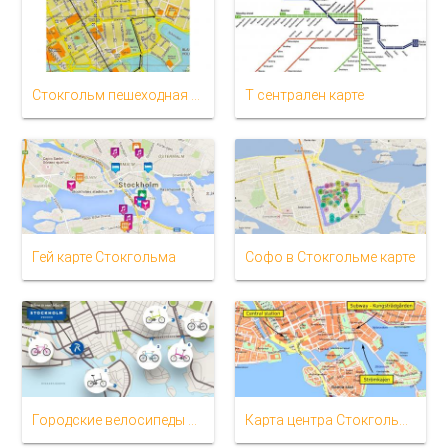
Стокгольм пешеходная экскурсия по карте
Т сентрален карте
Гей карте Стокгольма
Софо в Стокгольме карте
Городские велосипеды Стокгольмской карте
Карта центра Стокгольма