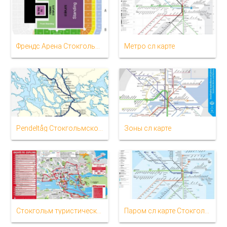
Френдс Арена Стокгольм на карте
Метро сл карте
Pendeltåg Стокгольмской карте
Зоны сл карте
Стокгольм туристическое карте
Паром сл карте Стокгольма