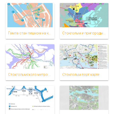
Гамла стан пешком на карте
Стокгольм и пригороды карта
Стокгольмского метро карта
Стокгольм порт карте