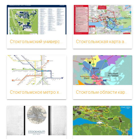
Стокгольмский университет на карте
Стокгольмская карта автобусных маршрутов
Стокгольмское метро художественный карте
Стокгольм области карта