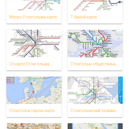
Метро Стокгольма карте
Т баной карте
Сл карте Стокгольма
Стокгольм общественного транспорта карте
Стокгольм паром карте
Стокгольмский трамвай карте