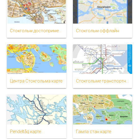
Стокгольм достопримечательности карта
Стокгольм оффлайн
Центра Стокгольма карте
Стокгольме транспортную карту
Pendeltåg карте
Гамла стан карте