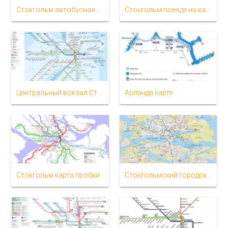
Стокгольм автобусная карте
Стокгольм поезде на карте
Центральный вокзал Стокгольма карте
Арланда карте
Стокгольм карта пробки
Стокгольмский городской карте