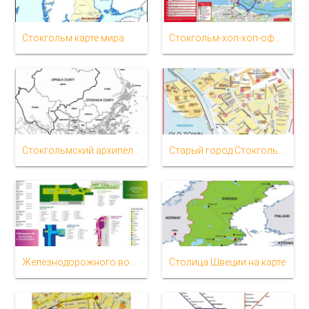
Стокгольм карте мира
Стокгольм-хоп-хоп-офф автобус маршрут на карте
Стокгольмский архипелаг карте
Старый город Стокгольма на карте
Железнодорожного вокзала Стокгольм карте
Столица Швеции на карте