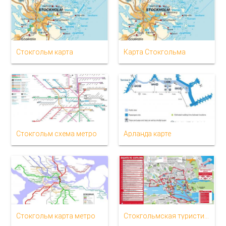
Стокгольм карта
Карта Стокгольма
Стокгольм схема метро
Арланда карте
Стокгольм карта метро
Стокгольмская туристическая карта