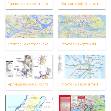
Tunnelbana карте Стокгольма
Хоп-хоп-офф Стокгольмской карте
Стокгольм карту района
Стокгольм карта улиц
Арланда терминал карта
Стокгольм транзитной карте