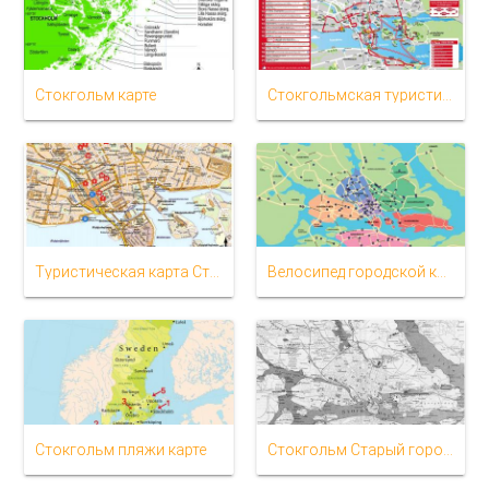
Стокгольм карте
Стокгольмская туристическая карта
Туристическая карта Стокгольма, Швеция
Велосипед городской карте Стокгольма
Стокгольм пляжи карте
Стокгольм Старый город на карте