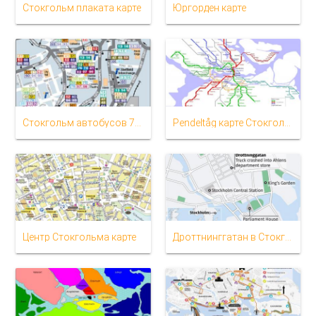
Стокгольм плаката карте
Юргорден карте
Стокгольм автобусов 76 маршрут на карте
Pendeltåg карте Стокгольма
Центр Стокгольма карте
Дроттнинггатан в Стокгольме карте