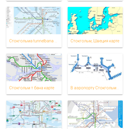
Стокгольма tunnelbana карте
Стокгольм, Швеция карте
Стокгольм т бана карте
В аэропорту Стокгольма карте