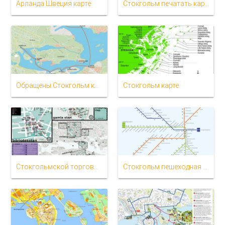
Арланда Швеция карте
Стокгольм печатать карту
Обращены Стокгольм карта
Стокгольм карте
Стокгольмской торговой карте
Стокгольм пешеходная карте